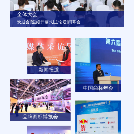
全体大会
欢迎会|巡展|开幕式|主论坛|闭幕会
新闻报道
中国商标年会
品牌商标博览会